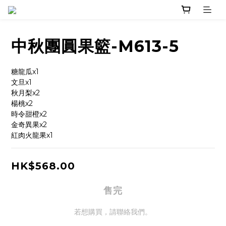
中秋團圓果籃-M613-5
糖龍瓜x1
文旦x1
秋月梨x2
楊桃x2
時令甜橙x2
金奇異果x2
紅肉火龍果x1
HK$568.00
售完
若想購買，請聯絡我們。