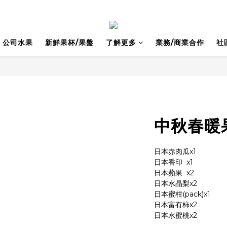
公司水果
新鮮果杯/果盤
了解更多
業務/商業合作
社
中秋春暖果
日本赤肉瓜x1
日本香印	x1
日本蘋果	x2
日本水晶梨x2
日本蜜柑(pack)x1
日本富有柿x2
日本水蜜桃x2