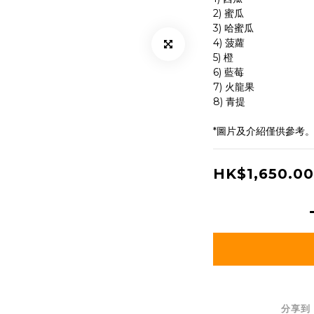
2) 蜜瓜
3) 哈蜜瓜 
4) 菠蘿 
5) 橙 
6) 藍莓 
7) 火龍果
8) 青提
*圖片及介紹僅供參考
HK$1,650.00
分享到