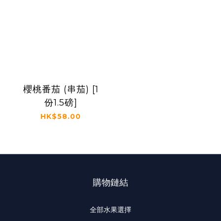
櫻桃番茄 (串茄) [1
份1.5磅]
HK$58.00
購物鏈結
全部水果選擇