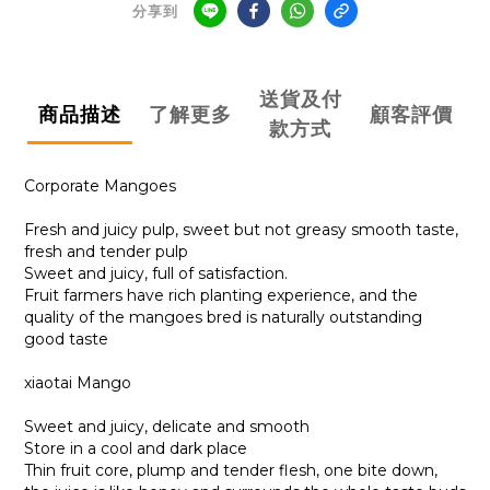
分享到
送貨及付
商品描述
了解更多
顧客評價
款方式
Corporate Mangoes
Fresh and juicy pulp, sweet but not greasy smooth taste,
fresh and tender pulp
Sweet and juicy, full of satisfaction.
Fruit farmers have rich planting experience, and the
quality of the mangoes bred is naturally outstanding
good taste
xiaotai Mango
Sweet and juicy, delicate and smooth
Store in a cool and dark place
Thin fruit core, plump and tender flesh, one bite down,