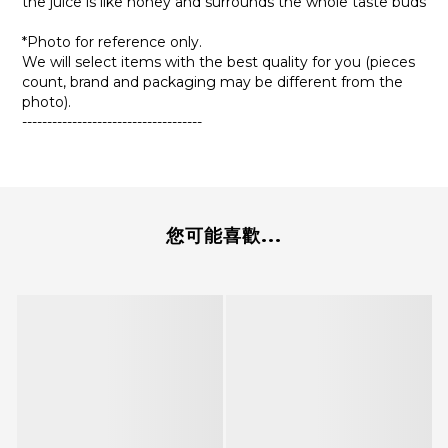
the juice is like honey and surrounds the whole taste buds
*Photo for reference only.
We will select items with the best quality for you (pieces
count, brand and packaging may be different from the
photo).
------------------------------------
您可能喜歡...