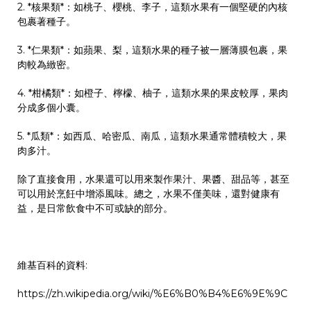
2. *核果類*：如桃子、櫻桃、李子，這類水果有一個堅硬的內核
包裹著種子。
3. *仁果類*：如蘋果、梨，這類水果的種子被一層薄膜包裹，果
肉較為緻密。
4. *柑橘類*：如橙子、檸檬、柚子，這類水果的果皮較厚，果肉
分成多個小囊。
5. *瓜類*：如西瓜、哈密瓜、南瓜，這類水果通常體積較大，果
肉多汁。
除了直接食用，水果還可以用來製作果汁、果醬、甜品等，甚至
可以用於烹飪中增添風味。總之，水果不僅美味，還對健康有
益，是日常飲食中不可或缺的部分。
維基百科的資料:
https://zh.wikipedia.org/wiki/%E6%B0%B4%E6%9E%9C